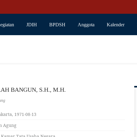
egiatan
JDIH
BPDSH
Anggota
Kalender
RAH BANGUN, S.H., M.H.
ung
karta, 1971-08-13
m Agung
 Kamar Tata Usaha Negara