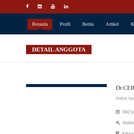
Beranda
Profil
Berita
Artikel
K
DETAIL ANGGOTA
Dr.CE
Hakim Ag
DKI Ja
Haki
Ketua