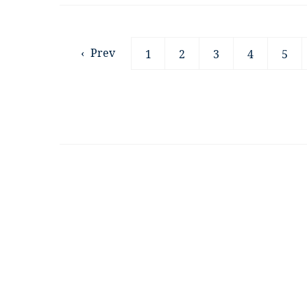
‹
Prev
1
2
3
4
5