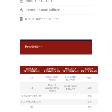
Nias, 1961-01-01
Ketua Kamar Militer
Ketua Kamar Militer
Pendidikan
TINGKAT
LEMBAGA
JURUSAN
TAHUN
PENDIDIKAN
PENDIDIKAN
PENDIDIKAN
KELULUSAN
Univ. Islam
S-2 ILMU
S-2
2015
Jakarta
HUKUM
Univ.17
S-1 HUKUM
S-1
Agustus 1945
1986
PIDANA
Jakarta
SLTA/SEDERAJAT
1980
SLTP/SEDERAJAT
1976
SD
1973