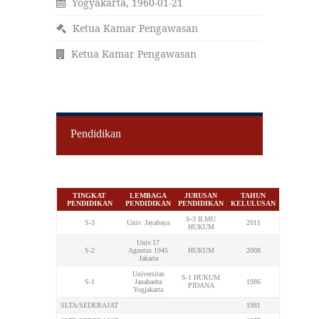
Yogyakarta, 1960-01-21
Ketua Kamar Pengawasan
Ketua Kamar Pengawasan
Pendidikan
TINGKAT
LEMBAGA
JURUSAN
TAHUN
PENDIDIKAN
PENDIDIKAN
PENDIDIKAN
KELULUSAN
S-3 ILMU
S-3
Univ. Jayabaya
2011
HUKUM
Univ.17
S-2
Agustus 1945
HUKUM
2008
Jakarta
Universitas
S-1 HUKUM
S-1
Janabadra
1986
PIDANA
Yogjakarta
SLTA/SEDERAJAT
1981