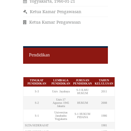
Yogyakarta, 1960-01-21
Ketua Kamar Pengawasan
Ketua Kamar Pengawasan
Pendidikan
TINGKAT
LEMBAGA
JURUSAN
TAHUN
PENDIDIKAN
PENDIDIKAN
PENDIDIKAN
KELULUSAN
S-3 ILMU
S-3
Univ. Jayabaya
2011
HUKUM
Univ.17
S-2
Agustus 1945
HUKUM
2008
Jakarta
Universitas
S-1 HUKUM
S-1
Janabadra
1986
PIDANA
Yogjakarta
SLTA/SEDERAJAT
1981