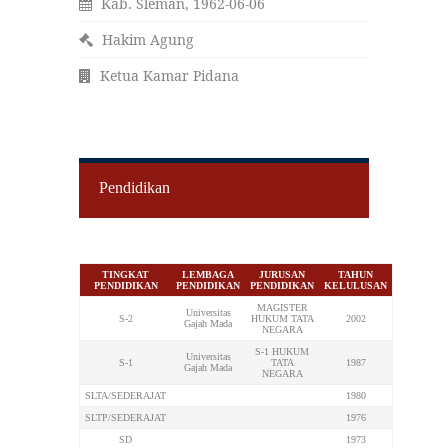
Kab. Sleman, 1962-06-06
Hakim Agung
Ketua Kamar Pidana
Pendidikan
TINGKAT
LEMBAGA
JURUSAN
TAHUN
PENDIDIKAN
PENDIDIKAN
PENDIDIKAN
KELULUSAN
MAGISTER
Universitas
S-2
HUKUM TATA
2002
Gajah Mada
NEGARA
S-1 HUKUM
Universitas
S-1
TATA
1987
Gajah Mada
NEGARA
SLTA/SEDERAJAT
1980
SLTP/SEDERAJAT
1976
SD
1973