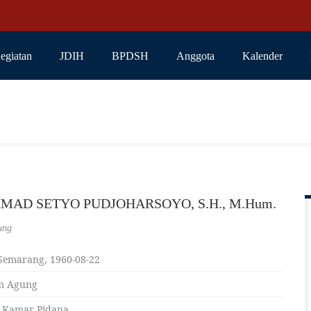
egiatan
JDIH
BPDSH
Anggota
Kalender
MAD SETYO PUDJOHARSOYO, S.H., M.Hum.
ung
Semarang, 1960-08-22
m Agung
 Kamar Pidana