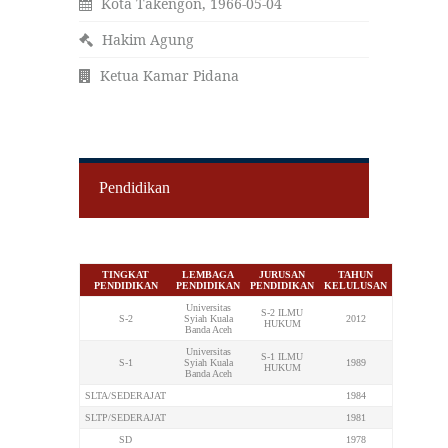
Kota Takengon, 1966-05-04
Hakim Agung
Ketua Kamar Pidana
Pendidikan
TINGKAT
LEMBAGA
JURUSAN
TAHUN
PENDIDIKAN
PENDIDIKAN
PENDIDIKAN
KELULUSAN
Universitas
S-2 ILMU
S-2
Syiah Kuala
2012
HUKUM
Banda Aceh
Universitas
S-1 ILMU
S-1
Syiah Kuala
1989
HUKUM
Banda Aceh
SLTA/SEDERAJAT
1984
SLTP/SEDERAJAT
1981
SD
1978