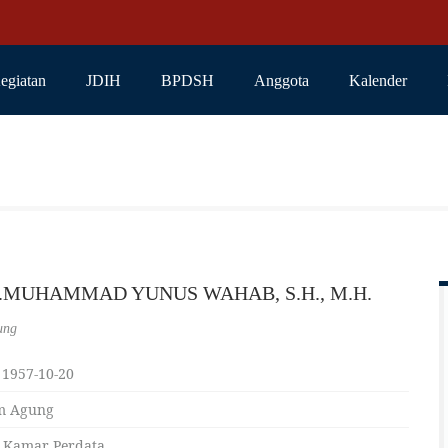
egiatan
JDIH
BPDSH
Anggota
Kalender
rs.MUHAMMAD YUNUS WAHAB, S.H., M.H.
ung
 1957-10-20
m Agung
 Kamar Perdata