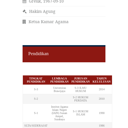
Gresik, 1967-09-10
Hakim Agung
Ketua Kamar Agama
Pendidikan
TINGKAT
LEMBAGA
JURUSAN
TAHUN
PENDIDIKAN
PENDIDIKAN
PENDIDIKAN
KELULUSAN
Universitas
S-3 ILMU
S-3
2014
Brawijaya
HUKUM
S-2 HUKUM
S-2
2010
PERDATA
Institut Agama
Islam Negeri
S-1 HUKUM
S-1
(IAIN) Sunan
1990
ISLAM
Ampel,
Surabaya
SLTA/SEDERAJAT
1986