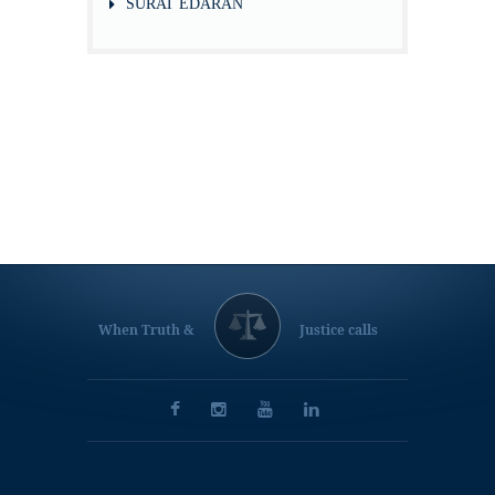
SURAT EDARAN
When Truth &
Justice calls