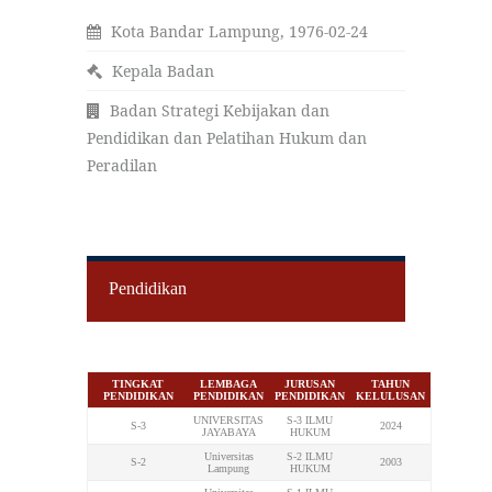
Kota Bandar Lampung, 1976-02-24
Kepala Badan
Badan Strategi Kebijakan dan
Pendidikan dan Pelatihan Hukum dan
Peradilan
Pendidikan
TINGKAT
LEMBAGA
JURUSAN
TAHUN
PENDIDIKAN
PENDIDIKAN
PENDIDIKAN
KELULUSAN
UNIVERSITAS
S-3 ILMU
S-3
2024
JAYABAYA
HUKUM
Universitas
S-2 ILMU
S-2
2003
Lampung
HUKUM