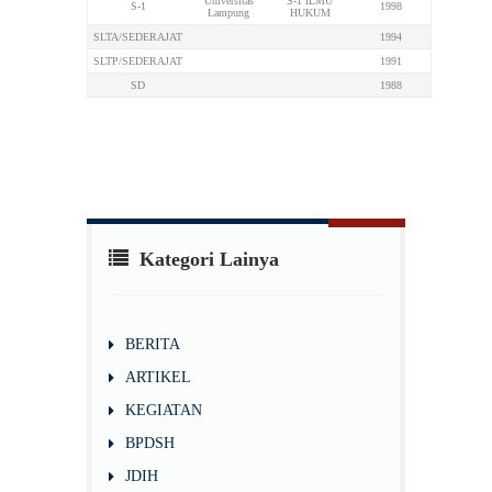
Universitas
S-1 ILMU
S-1
1998
Lampung
HUKUM
SLTA/SEDERAJAT
1994
SLTP/SEDERAJAT
1991
SD
1988
Kategori Lainya
BERITA
ARTIKEL
KEGIATAN
BPDSH
JDIH