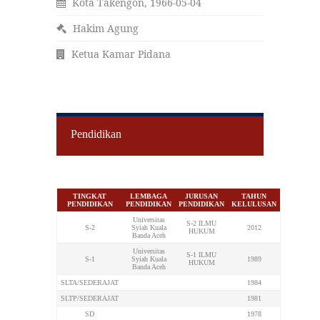
Kota Takengon, 1966-05-04
Hakim Agung
Ketua Kamar Pidana
Pendidikan
TINGKAT
LEMBAGA
JURUSAN
TAHUN
PENDIDIKAN
PENDIDIKAN
PENDIDIKAN
KELULUSAN
Universitas
S-2 ILMU
S-2
Syiah Kuala
2012
HUKUM
Banda Aceh
Universitas
S-1 ILMU
S-1
Syiah Kuala
1989
HUKUM
Banda Aceh
SLTA/SEDERAJAT
1984
SLTP/SEDERAJAT
1981
SD
1978