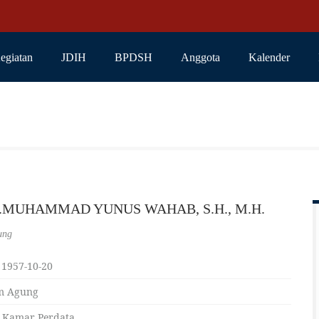
egiatan
JDIH
BPDSH
Anggota
Kalender
rs.MUHAMMAD YUNUS WAHAB, S.H., M.H.
ung
 1957-10-20
m Agung
 Kamar Perdata