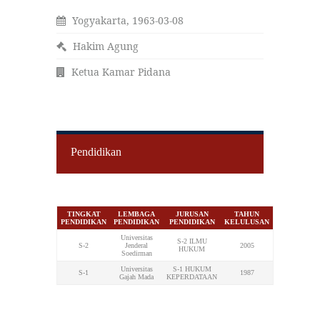
Yogyakarta, 1963-03-08
Hakim Agung
Ketua Kamar Pidana
Pendidikan
TINGKAT
LEMBAGA
JURUSAN
TAHUN
PENDIDIKAN
PENDIDIKAN
PENDIDIKAN
KELULUSAN
Universitas
S-2 ILMU
S-2
Jenderal
2005
HUKUM
Soedirman
Universitas
S-1 HUKUM
S-1
1987
Gajah Mada
KEPERDATAAN