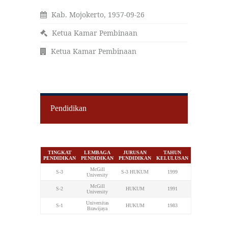
Kab. Mojokerto, 1957-09-26
Ketua Kamar Pembinaan
Ketua Kamar Pembinaan
Pendidikan
TINGKAT
LEMBAGA
JURUSAN
TAHUN
PENDIDIKAN
PENDIDIKAN
PENDIDIKAN
KELULUSAN
McGill
S-3
S-3 HUKUM
1999
University
McGill
S-2
HUKUM
1991
University
Universitas
S-1
HUKUM
1983
Brawijaya