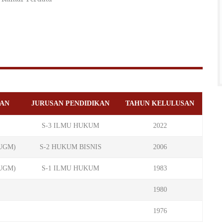
KAN
JURUSAN PENDIDIKAN
TAHUN KELULUSAN
S-3 ILMU HUKUM
2022
(UGM)
S-2 HUKUM BISNIS
2006
(UGM)
S-1 ILMU HUKUM
1983
1980
1976