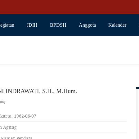
egiatan
JDIH
BPDSH
Anggota
Kalender
I INDRAWATI, S.H., M.Hum.
ung
karta, 1962-06-07
m Agung
 Kamar Perdata