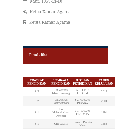
Kaur, 1959-11-10
Ketua Kamar Agama
Ketua Kamar Agama
Pendidikan
TINGKAT
LEMBAGA
JURUSAN
TAHUN
PENDIDIKAN
PENDIDIKAN
PENDIDIKAN
KELULUSAN
Universitas
S-3 ILMU
S-3
2013
Islam Bandung
HUKUM
Universitas
S-2 HUKUM
S-2
2004
Tarumanegara
PIDANA
Univ.
S-1 HUKUM
S-1
Mahendradatta
1991
PERDATA
Denpasar
Hukum Perdata
S-1
UIN Jakarta
1986
Islam