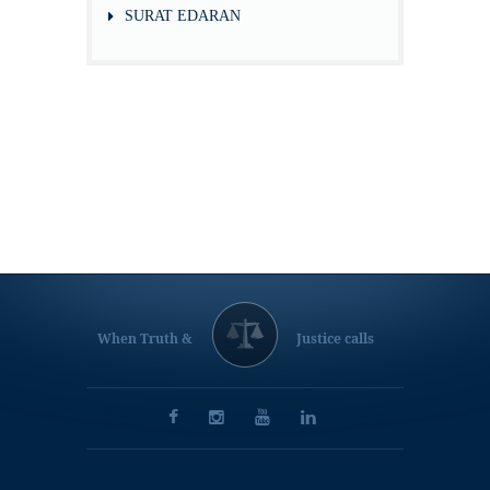
SURAT EDARAN
When Truth &
Justice calls