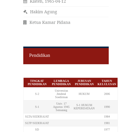
Klaten, 1965-04-12
Hakim Agung
Ketua Kamar Pidana
Pendidikan
TINGKAT
LEMBAGA
JURUSAN
TAHUN
PENDIDIKAN
PENDIDIKAN
PENDIDIKAN
KELULUSAN
Universitas
S-2
Jenderal
HUKUM
2006
Soedirman
Univ. 17
S-1 HUKUM
S-1
Agustus 1945
1990
KEPERDATAAN
Semarang
SLTA/SEDERAJAT
1984
SLTP/SEDERAJAT
1981
SD
1977