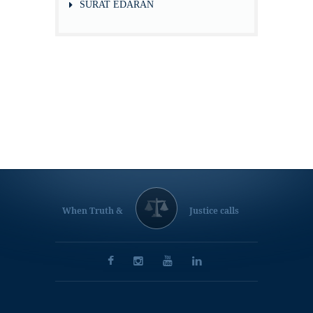
SURAT EDARAN
When Truth &
Justice calls