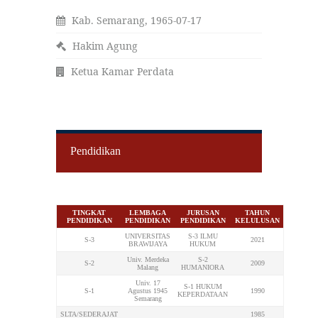
Kab. Semarang, 1965-07-17
Hakim Agung
Ketua Kamar Perdata
Pendidikan
TINGKAT
LEMBAGA
JURUSAN
TAHUN
PENDIDIKAN
PENDIDIKAN
PENDIDIKAN
KELULUSAN
UNIVERSITAS
S-3 ILMU
S-3
2021
BRAWIJAYA
HUKUM
Univ. Merdeka
S-2
S-2
2009
Malang
HUMANIORA
Univ. 17
S-1 HUKUM
S-1
Agustus 1945
1990
KEPERDATAAN
Semarang
SLTA/SEDERAJAT
1985