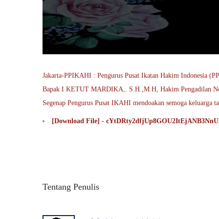
Jakarta-PPIKAHI : Pengurus Pusat Ikatan Hakim Indonesia (PP 
Bapak I KETUT MARDIKA,. S.H.,M.H, Hakim Pengadilan Negeri
Segenap Pengurus Pusat IKAHI mendoakan semoga keluarga tab
[Download File] - cYtDRty2dfjUp8GOU2ItEjANB3NnU
Tentang Penulis