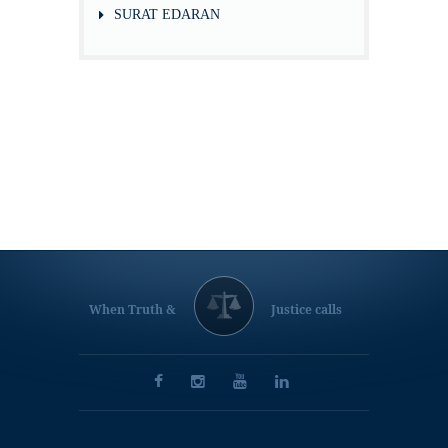
SURAT EDARAN
When Truth &
Justice calls