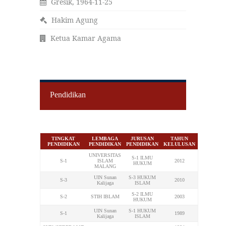
Gresik, 1964-11-25
Hakim Agung
Ketua Kamar Agama
Pendidikan
TINGKAT
LEMBAGA
JURUSAN
TAHUN
PENDIDIKAN
PENDIDIKAN
PENDIDIKAN
KELULUSAN
UNIVERSITAS
S-1 ILMU
S-1
ISLAM
2012
HUKUM
MALANG
UIN Sunan
S-3 HUKUM
S-3
2010
Kalijaga
ISLAM
S-2 ILMU
S-2
STIH IBLAM
2003
HUKUM
UIN Sunan
S-1 HUKUM
S-1
1989
Kalijaga
ISLAM