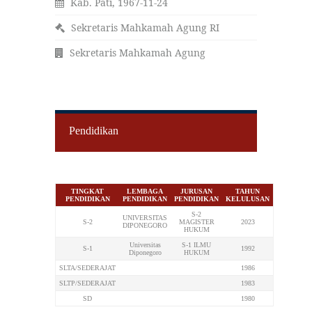
Kab. Pati, 1967-11-24
Sekretaris Mahkamah Agung RI
Sekretaris Mahkamah Agung
Pendidikan
TINGKAT
LEMBAGA
JURUSAN
TAHUN
PENDIDIKAN
PENDIDIKAN
PENDIDIKAN
KELULUSAN
S-2
UNIVERSITAS
S-2
MAGISTER
2023
DIPONEGORO
HUKUM
Universitas
S-1 ILMU
S-1
1992
Diponegoro
HUKUM
SLTA/SEDERAJAT
1986
SLTP/SEDERAJAT
1983
SD
1980