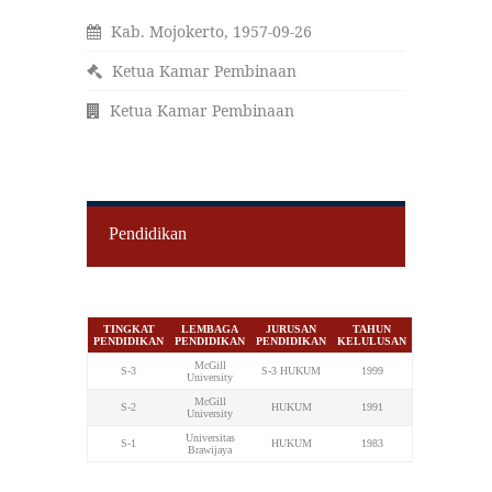
Kab. Mojokerto, 1957-09-26
Ketua Kamar Pembinaan
Ketua Kamar Pembinaan
Pendidikan
TINGKAT
LEMBAGA
JURUSAN
TAHUN
PENDIDIKAN
PENDIDIKAN
PENDIDIKAN
KELULUSAN
McGill
S-3
S-3 HUKUM
1999
University
McGill
S-2
HUKUM
1991
University
Universitas
S-1
HUKUM
1983
Brawijaya