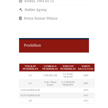
Kudus, 1961-02-12
Hakim Agung
Ketua Kamar Pidana
Pendidikan
TINGKAT
LEMBAGA
JURUSAN
TAHUN
PENDIDIKAN
PENDIDIKAN
PENDIDIKAN
KELULUSAN
S-2 ILMU
S-2
STIH IBLAM
2004
HUKUM
Univ. Muria
S-1 HUKUM
S-1
1987
Kudus
PERDATA
SLTA/SEDERAJAT
1979
SLTP/SEDERAJAT
1975
SD
1972