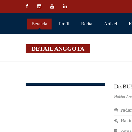
Beranda
Profil
Berita
Artikel
K
DETAIL ANGGOTA
DrsBUS
Hakim Ag
Padan
Haki
Ketua