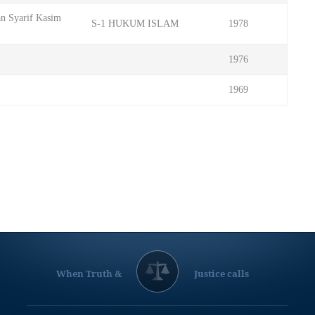
an Syarif Kasim
S-1 HUKUM ISLAM
1978
u
1976
1969
When Truth &
Justice calls