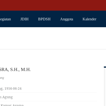
egiatan
JDIH
BPDSH
Anggota
Kalender
RA, S.H., M.H.
ung
g, 1956-06-24
m Agung
 Kamar Agama