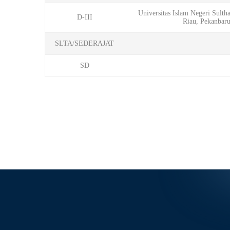
Universitas Islam Negeri Sulth
D-III
Riau, Pekanbar
SLTA/SEDERAJAT
SD