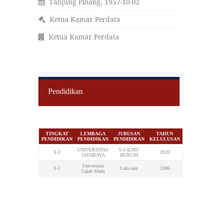
Tanjung Pinang, 1957-10-02
Ketua Kamar Perdata
Ketua Kamar Perdata
Pendidikan
TINGKAT
LEMBAGA
JURUSAN
TAHUN
PENDIDIKAN
PENDIDIKAN
PENDIDIKAN
KELULUSAN
UNIVERSITAS
S-3 ILMU
S-3
2020
JAYABAYA
HUKUM
Universitas
S-2
Lain-lain
2006
Gajah Mada