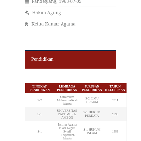
Pandeglang, 1963-07-05
Hakim Agung
Ketua Kamar Agama
Pendidikan
TINGKAT
LEMBAGA
JURUSAN
TAHUN
PENDIDIKAN
PENDIDIKAN
PENDIDIKAN
KELULUSAN
Universitas
S-2 ILMU
S-2
Muhammadiyah
2011
HUKUM
Jakarta
UNIVERSITAS
S-1 HUKUM
S-1
PATTIMURA
1995
PERDATA
AMBON
Institut Agama
Islam Negeri
S-1 HUKUM
S-1
Syarif
1988
ISLAM
Hidayatulah
Jakarta