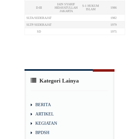
IAIN SYARIF
S-1 HUKUM
D-III
HIDAYATULLAH
1986
ISLAM
JAKARTA
SLTA/SEDERAJAT
1982
SLTP/SEDERAJAT
1979
SD
1975
Kategori Lainya
BERITA
ARTIKEL
KEGIATAN
BPDSH