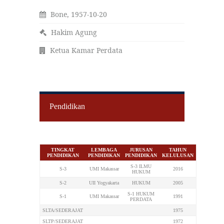
Bone, 1957-10-20
Hakim Agung
Ketua Kamar Perdata
Pendidikan
TINGKAT
LEMBAGA
JURUSAN
TAHUN
PENDIDIKAN
PENDIDIKAN
PENDIDIKAN
KELULUSAN
S-3 ILMU
S-3
UMI Makassar
2016
HUKUM
S-2
UII Yogyakarta
HUKUM
2005
S-1 HUKUM
S-1
UMI Makassar
1991
PERDATA
SLTA/SEDERAJAT
1975
SLTP/SEDERAJAT
1972