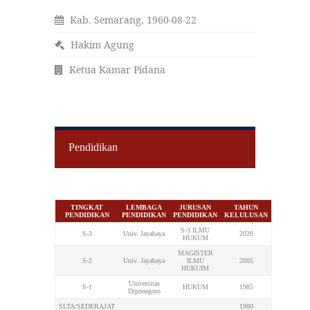
Kab. Semarang, 1960-08-22
Hakim Agung
Ketua Kamar Pidana
Pendidikan
TINGKAT
LEMBAGA
JURUSAN
TAHUN
PENDIDIKAN
PENDIDIKAN
PENDIDIKAN
KELULUSAN
S-3 ILMU
S-3
Univ. Jayabaya
2020
HUKUM
MAGISTER
S-2
Univ. Jayabaya
ILMU
2005
HUKUIM
Universitas
S-1
HUKUM
1985
Diponegoro
SLTA/SEDERAJAT
1980