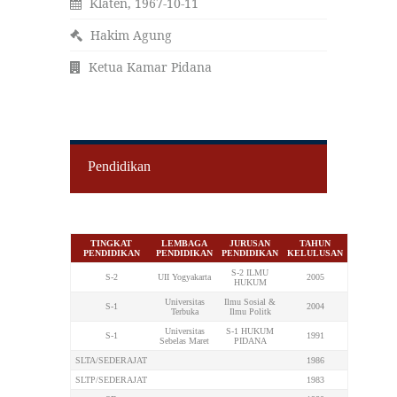
Klaten, 1967-10-11
Hakim Agung
Ketua Kamar Pidana
Pendidikan
TINGKAT
LEMBAGA
JURUSAN
TAHUN
PENDIDIKAN
PENDIDIKAN
PENDIDIKAN
KELULUSAN
S-2 ILMU
S-2
UII Yogyakarta
2005
HUKUM
Universitas
Ilmu Sosial &
S-1
2004
Terbuka
Ilmu Politk
Universitas
S-1 HUKUM
S-1
1991
Sebelas Maret
PIDANA
SLTA/SEDERAJAT
1986
SLTP/SEDERAJAT
1983