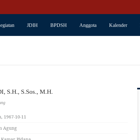
egiatan
JDIH
BPDSH
Anggota
Kalender
, S.H., S.Sos., M.H.
ung
, 1967-10-11
m Agung
 Kamar Pidana