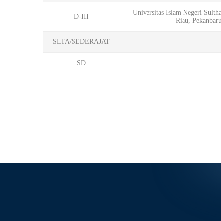
Universitas Islam Negeri Sulth
D-III
Riau, Pekanbar
SLTA/SEDERAJAT
SD