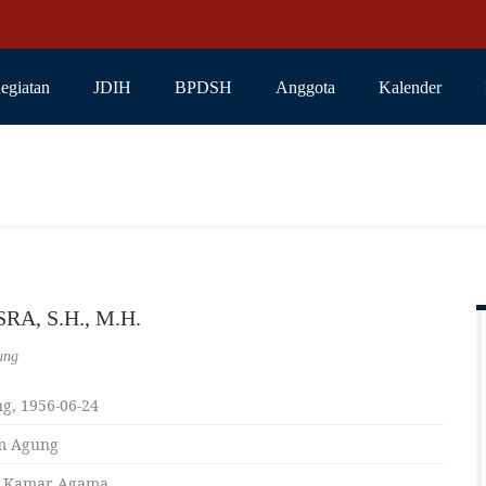
egiatan
JDIH
BPDSH
Anggota
Kalender
RA, S.H., M.H.
ung
g, 1956-06-24
m Agung
 Kamar Agama