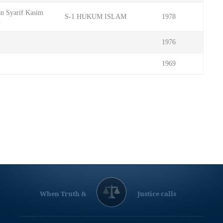
an Syarif Kasim
S-1 HUKUM ISLAM
1978
u
1976
1969
When Truth &
Justice calls