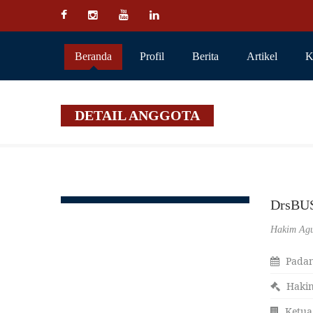
Beranda
Profil
Berita
Artikel
K
DETAIL ANGGOTA
DrsBUS
Hakim Ag
Padan
Haki
Ketua