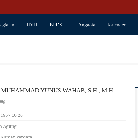
egiatan
JDIH
BPDSH
Anggota
Kalender
rs.MUHAMMAD YUNUS WAHAB, S.H., M.H.
ung
 1957-10-20
m Agung
 Kamar Perdata