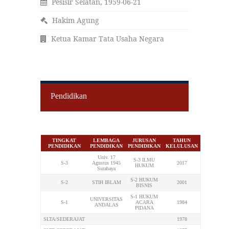
Pesisir Selatan, 1959-06-21
Hakim Agung
Ketua Kamar Tata Usaha Negara
Pendidikan
TINGKAT
LEMBAGA
JURUSAN
TAHUN
PENDIDIKAN
PENDIDIKAN
PENDIDIKAN
KELULUSAN
Univ. 17
S-3 ILMU
S-3
Agustus 1945
2017
HUKUM
Surabaya
S-2 HUKUM
S-2
STIH IBLAM
2001
BISNIS
S-1 HUKUM
UNIVERSITAS
S-1
ACARA
1984
ANDALAS
PIDANA
SLTA/SEDERAJAT
1978