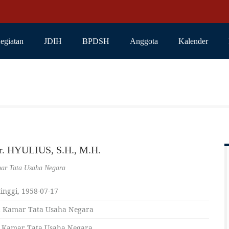
egiatan
JDIH
BPDSH
Anggota
Kalender
Dr. HYULIUS, S.H., M.H.
ar Tata Usaha Negara
inggi, 1958-07-17
 Kamar Tata Usaha Negara
 Kamar Tata Usaha Negara