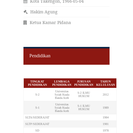
Kota Takengon, 1966-05-04
Hakim Agung
Ketua Kamar Pidana
Pendidikan
TINGKAT
LEMBAGA
JURUSAN
TAHUN
PENDIDIKAN
PENDIDIKAN
PENDIDIKAN
KELULUSAN
Universitas
S-2 ILMU
S-2
Syiah Kuala
2012
HUKUM
Banda Aceh
Universitas
S-1 ILMU
S-1
Syiah Kuala
1989
HUKUM
Banda Aceh
SLTA/SEDERAJAT
1984
SLTP/SEDERAJAT
1981
SD
1978