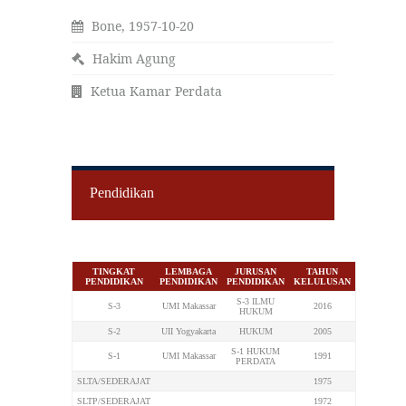
Bone, 1957-10-20
Hakim Agung
Ketua Kamar Perdata
Pendidikan
TINGKAT
LEMBAGA
JURUSAN
TAHUN
PENDIDIKAN
PENDIDIKAN
PENDIDIKAN
KELULUSAN
S-3 ILMU
S-3
UMI Makassar
2016
HUKUM
S-2
UII Yogyakarta
HUKUM
2005
S-1 HUKUM
S-1
UMI Makassar
1991
PERDATA
SLTA/SEDERAJAT
1975
SLTP/SEDERAJAT
1972