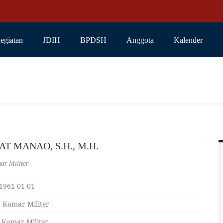
egiatan
JDIH
BPDSH
Anggota
Kalender
AT MANAO, S.H., M.H.
ar Militer
1961-01-01
 Kamar Militer
 Kamar Militer