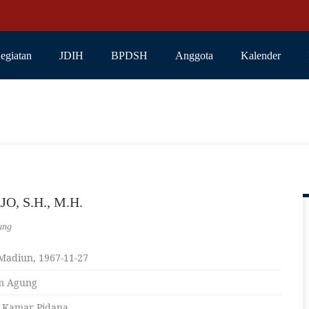
egiatan
JDIH
BPDSH
Anggota
Kalender
O, S.H., M.H.
ung
Madiun, 1967-11-27
m Agung
 Kamar Pidana