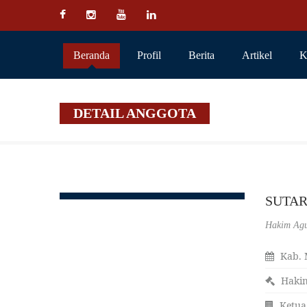
Beranda
Profil
Berita
Artikel
K
DETAIL ANGGOTA
SUTARJ
Hakim Ag
Kab. 
Haki
Ketua